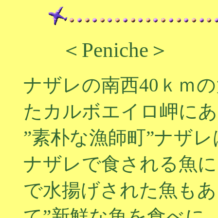
＜Peniche＞
ナザレの南西40ｋｍ
たカルボエイロ岬にあ
”素朴な漁師町”ナザ
ナザレで食される魚に
で水揚げされた魚もあ
て”新鮮な魚を食べに